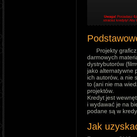
Uwaga!
Posiadasz
0,
stracisz kredyty! Aby 
Podstawowe
Projekty grafi
darmowych materia
dystrybutorów (film
jako alternatywne 
ich autorów, a nie
to (ani nie ma wie
projektów.
Kredyt jest wewnę
i wydawać je na bi
podane są w kredyt
Jak uzyska