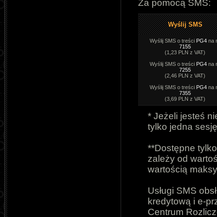
Za pomocą SMS:
Wyślij SMS
Wyślij SMS o treści
PG4
na 
7155
(1,23 PLN z VAT)
Wyślij SMS o treści
PG4
na 
7255
(2,46 PLN z VAT)
Wyślij SMS o treści
PG4
na 
7355
(3,69 PLN z VAT)
* Jeżeli jesteś
tylko jedna sesję
**Dostępne tylko
zależy od wartoś
wartością maks
Usługi SMS obsłu
kredytową i e-p
Centrum Rozlic