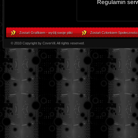
Regulamin ser
Zostań Grafikiem - wyślij swoje pliki
Zostań Członkiem Społeczności
© 2010 Copyright by CoverVil. All rights reserved.