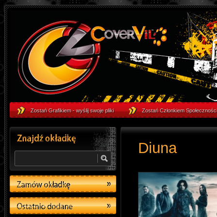
"Diuna" - Podgląd okładki filmu - Okładki
Okładki DVD & Okładki Blu-Ray - CoverVil
Zostań Grafikiem - wyślij swoje pliki
Zostań Członkiem Społeczności
Diuna