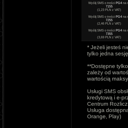
Wyślij SMS o treści
PG4
na 
7155
(1,23 PLN z VAT)
Wyślij SMS o treści
PG4
na 
7255
(2,46 PLN z VAT)
Wyślij SMS o treści
PG4
na 
7355
(3,69 PLN z VAT)
* Jeżeli jesteś
tylko jedna sesję
**Dostępne tylko
zależy od wartoś
wartością maks
Usługi SMS obsłu
kredytową i e-p
Centrum Rozlic
Usługa dostępna
Orange, Play
)