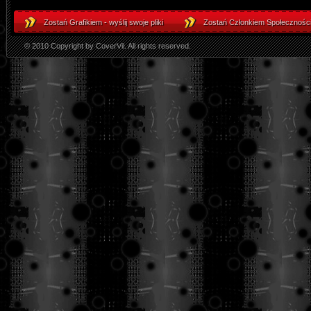
Zostań Grafikiem - wyślij swoje pliki
Zostań Członkiem Społeczności
© 2010 Copyright by CoverVil. All rights reserved.