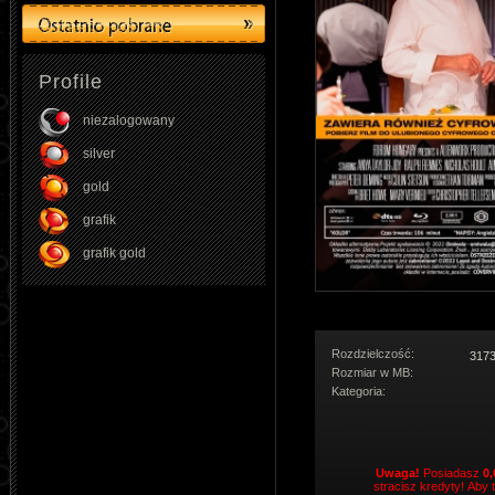
Profile
niezalogowany
silver
gold
grafik
grafik gold
Rozdzielczość:
3173
Rozmiar w MB:
Kategoria:
Uwaga!
Posiadasz
0,
stracisz kredyty! Aby 