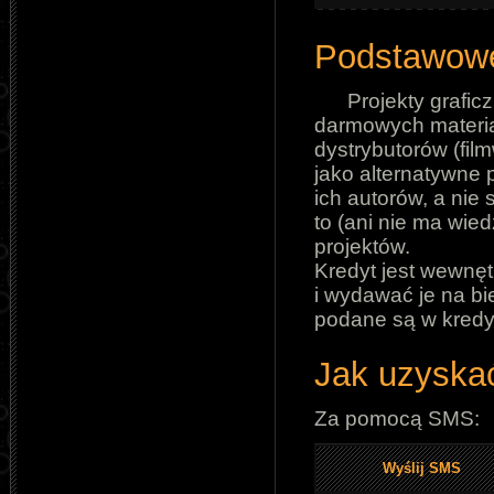
Podstawowe
Projekty grafi
darmowych materia
dystrybutorów (film
jako alternatywne 
ich autorów, a nie
to (ani nie ma wie
projektów.
Kredyt jest wewnę
i wydawać je na bi
podane są w kredyt
Jak uzyska
Za pomocą SMS:
Wyślij SMS