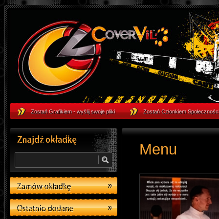
"Menu" - Podgląd okładki filmu - Okładki
Okładki DVD & Okładki Blu-Ray - CoverVil
Zostań Grafikiem - wyślij swoje pliki
Zostań Członkiem Społeczności
Menu